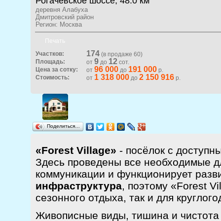
Рогачевское шоссе, 48.0 км
деревня Алабуха
Дмитровский район
Регион: Москва
Печать
174
Участков:
(в продаже 60)
9
12
Площадь:
от
до
сот.
96 000
191 000
Цена за сотку:
от
до
р.
1 318 000
2 150 916
Стоимость:
от
до
р.
Поделиться…
«Forest Village»
- посёлок с доступн
Здесь проведены все необходимые д
коммуникации и функционирует разв
инфраструктура
, поэтому «Forest Vi
сезонного отдыха, так и для круглог
Живописные виды, тишина и чистота