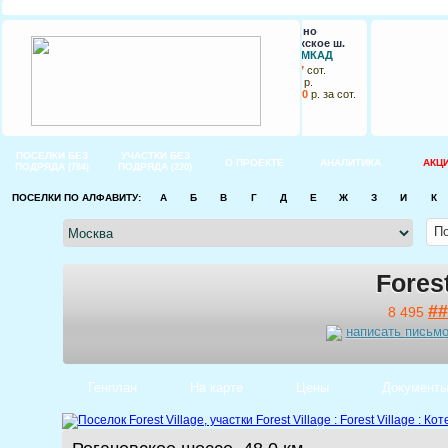
Надеждино
Новорижское ш.
73 км от МКАД
от
9
до
17
сот.
от
80 000
р.
до
145 000
р. за сот.
ПОСЕЛКИ БЕЗ
УЧАСТКИ БЕЗ
О ПРОЕКТЕ
АНАЛИТИКА
АКЦ
ПОДРЯДА
ПОДРЯДА
(784)
(220)
ПОСЕЛКИ ПО АЛФАВИТУ:
А
Б
В
Г
Д
Е
Ж
З
И
К
Forest
##
8 495
написать письм
Генплан
На карте
Цены
Документ