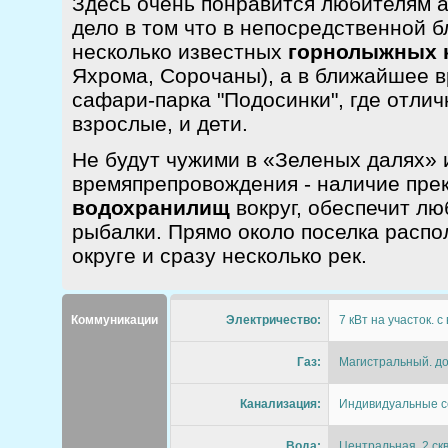
Здесь очень понравится любителям а
дело в том что в непосредственной б
несколько известных
горнолыжных 
Яхрома, Сорочаны), а в ближайшее в
сафари-парка "Подосинки", где отлич
взрослые, и дети.
Не будут чужими в «Зеленых далях» 
времяпрепровождения - наличие пре
водохранилищ
вокруг, обеспечит л
рыбалки. Прямо около поселка распо
округе и сразу несколько рек.
Коммуникации
Электричество:
7 кВт на участок. 
Газ:
Магистральный. до
Канализация:
Индивидуальные с
Вода:
Центральная. 2 ск