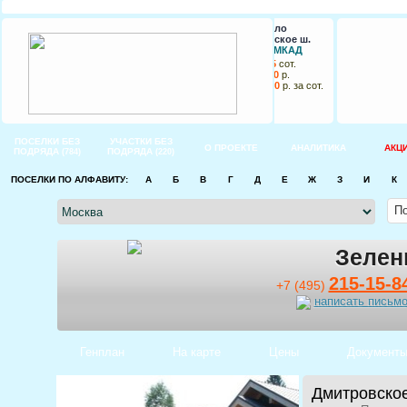
Фонтенбло
Ярославское ш.
26 км от МКАД
от
7
до
15
сот.
от
275 000
р.
до
363 000
р. за сот.
ПОСЕЛКИ БЕЗ
УЧАСТКИ БЕЗ
О ПРОЕКТЕ
АНАЛИТИКА
АКЦ
ПОДРЯДА
ПОДРЯДА
(784)
(220)
ПОСЕЛКИ ПО АЛФАВИТУ:
А
Б
В
Г
Д
Е
Ж
З
И
К
Зелен
215-15-8
+7 (495)
написать письм
Генплан
На карте
Цены
Документ
Дмитровское