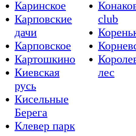
Каринское
Конаков
Карповские
club
дачи
Корень
Карповское
Корнев
Картошкино
Короле
Киевская
лес
русь
Кисельные
Берега
Клевер парк