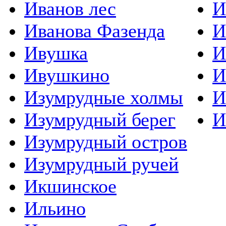
Иванов лес
И
Иванова Фазенда
И
Ивушка
И
Ивушкино
И
Изумрудные холмы
И
Изумрудный берег
И
Изумрудный остров
Изумрудный ручей
Икшинское
Ильино