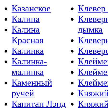
Казанское
Клевер 
Калина
Клевер
Калина
дымка
Красная
Клевер
Калинка
Клевер
Калинка-
Клейме
малинка
Клейме
Каменный
Клейме
ручей
Княжий
Капитан Лэнд
Княжий