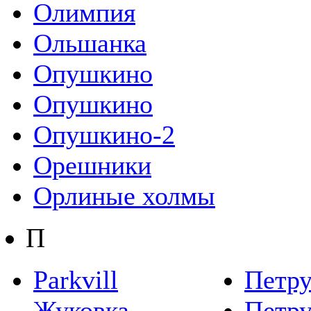
Олимпия
Ольшанка
Опушкино
Опушкино
Опушкино-2
Орешники
Орлиные холмы
П
Parkvill
Петр
Жуковка
Петру