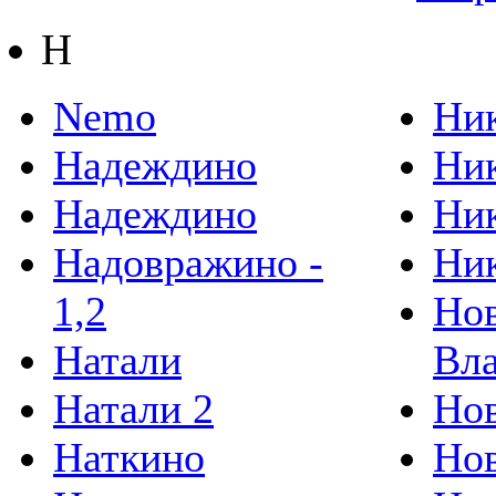
Н
Nemo
Ник
Надеждино
Ник
Надеждино
Ник
Надовражино -
Ник
1,2
Но
Натали
Вл
Натали 2
Нов
Наткино
Нов