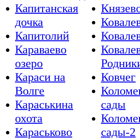
Капитанская
Князев
дочка
Ковале
Капитолий
Ковале
Караваево
Ковале
озеро
Родник
Караси на
Ковчег
Волге
Коломе
Караськина
сады
охота
Коломе
Караськово
сады-2