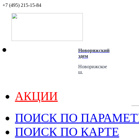
+7 (495) 215-15-84
ПОСЕЛКИ
Новорижский
эдем
БЕЗ
Новорижское
ш.
ПОДРЯДА
(784)
74 км от
МКАД
АКЦИИ
от
10
до
19
сот.
от
135 000
р.
ПОИСК ПО ПАРАМЕ
до
175 500
р. за
сот.
ПОИСК ПО КАРТЕ