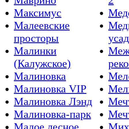
Маврино
2
Максимус
Мед
Малеевские
Мед
просторы
уса
Малинки
Меж
(Калужское)
рек
Малиновка
Мел
Малиновка VIP
Мел
Малиновка Лэнд
Меч
Малиновка-парк
Меч
Малое лесное
Мих