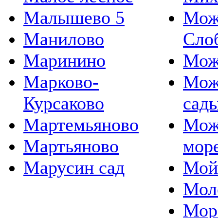
Малышево 5
Мож
Манилово
Сло
Маринино
Мож
Марково-
Мож
Курсаково
сад
Мартемьяново
Мож
Мартьяново
мор
Марусин сад
Мой
Мол
Мор