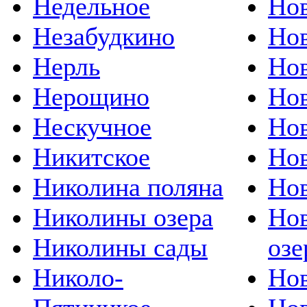
Недельное
Нов
Незабудкино
Нов
Нерль
Нов
Нерощино
Нов
Нескучное
Но
Никитское
Но
Николина поляна
Нов
Николины озера
Но
Николины сады
озе
Николо-
Но