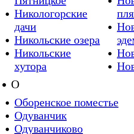
Пятницкое
Но
Никологорские
пл
дачи
Но
Никольские озера
эде
Никольские
Нов
хутора
Нов
О
Оборенское поместье
Одуванчик
Одуванчиково