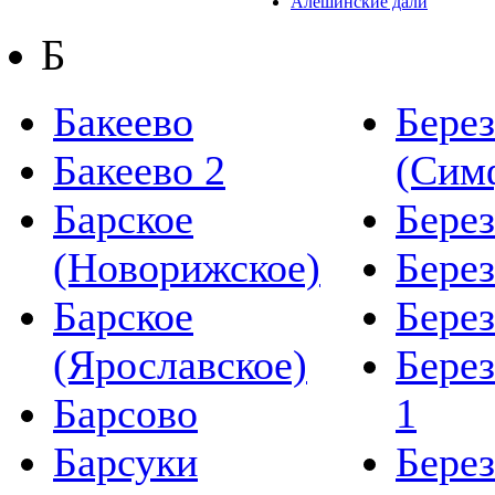
Алешинские дали
68 км от
Б
МКАД
от
10
до
25
сот.
Бакеево
Бере
от
130 000
р.
до
150 000
р. за
Бакеево 2
(Сим
сот.
Барское
Бере
Веледниково
DELUXE
(Новорижское)
Берез
Новорижское
ш.
Барское
Берез
17 км от
(Ярославское)
Бере
МКАД
от
17
до
19
сот.
Барсово
1
от
750 000
р.
Барсуки
Бере
до
750 000
р. за
сот.