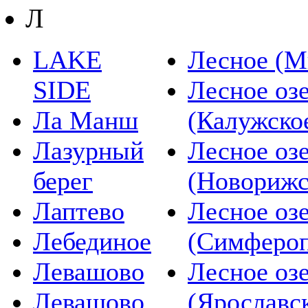
Л
LAKE
Лесное (М
SIDE
Лесное оз
Ла Манш
(Калужско
Лазурный
Лесное оз
берег
(Новорижс
Лаптево
Лесное оз
Лебединое
(Симфероп
Левашово
Лесное оз
Левашово
(Ярославс