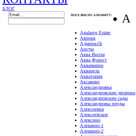
от
7
до
15
сот.
БЛОГ
А
ПОСЕЛКИ ПО АЛФАВИТУ:
от
275 000
р.
до
363 000
р. за
Регистрация
|
Забыли пароль?
сот.
Agalarov Estate
Аврора
АдмиралЪ
Никольские
Аисты
хутора
Аква Вилла
Аква Форест
Калужское ш.
Аквамарин
Акварель
65 км от
Акватория
МКАД
Аксаково
от
15
до
55
сот.
Александровка
Александровские дворики
от
150 000
р.
Александровские сады
до
200 000
р. за
Александровы пруды
сот.
Алексеевка
Алексеевское
Алексино
Венский лес
Алешино-1
Алешино-2
Киевское ш.