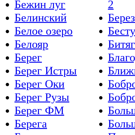
Бежин луг
2
Заповедная
Белинский
Бере
поляна
Киевское ш.
Белое озеро
Бест
112 км от
Белояр
Битя
МКАД
от
8
до
9
сот.
Берег
Благ
от
58 300
р.
Берег Истры
Ближ
до
83 200
р. за
сот.
Берег Оки
Бобр
Петрухино 2
Берег Рузы
Бобр
Симферопольское
ш.
Берег ФМ
Боль
65 км от
МКАД
Берега
Боль
от
7
до
23
сот.