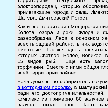
территориям Шатурского прох
электропередач, которые обеспечи
прилегающие города и села. Имеютс
Шатура, Дмитровский Погост.
Как и все территории Мещерской низ
болота, озера и реки. Флора и ф
разнообразна. Леса в основном х
всех площадей района, в них водятс
животные. Так же здесь насчитыв
которых Светлое, Белое, Великое, 
15 видов рыб. Еще есть запол
торфяники. Вместе с ними общая пл
всей территории района.
Если даже вы не собираетесь покуп
в коттеджном поселке
, в
Шатурский
ради его достопримечательностей. 
комплекс из примерно 80 валунов 
валуна около тонны. Часть кам