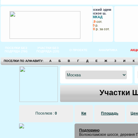
Новорижский эдем
Новорижское ш.
74 км от МКАД
от
10
до
19
сот.
от
135 000
р.
до
175 500
р. за сот.
ПОСЕЛКИ БЕЗ
УЧАСТКИ БЕЗ
О ПРОЕКТЕ
АНАЛИТИКА
АКЦ
ПОДРЯДА
ПОДРЯДА
(784)
(220)
ПОСЕЛКИ ПО АЛФАВИТУ:
А
Б
В
Г
Д
Е
Ж
З
И
К
Участки 
Поселков :
0
Км
Площадь
Цен
Подпорино
Волоколамское шоссе, деревня 