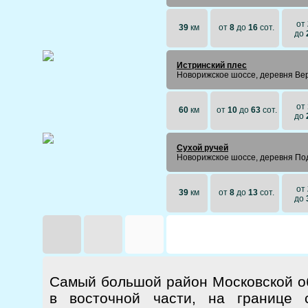
от
39
км
от
8
до
16
сот.
до
Истринский плес
Новорижское шоссе, деревня Ве
от
60
км
от
10
до
63
сот.
до
Сухой ручей
Новорижское шоссе, деревня По
от
39
км
от
8
до
13
сот.
до
Самый большой район Московской об
в восточной части, на границе 